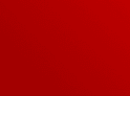
presa navarra, fundada por Antonio Torres, inicia su expa