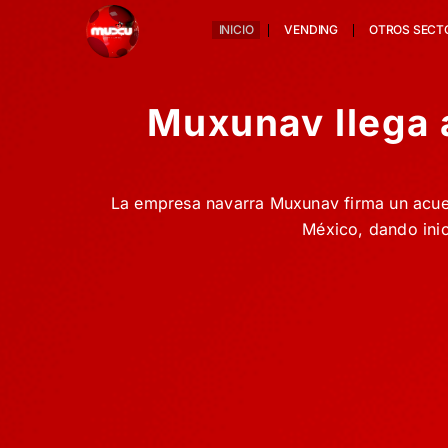
Ir
INICIO
VENDING
OTROS SECT
al
contenido
Muxunav llega 
La empresa navarra Muxunav firma un acue
México, dando inic