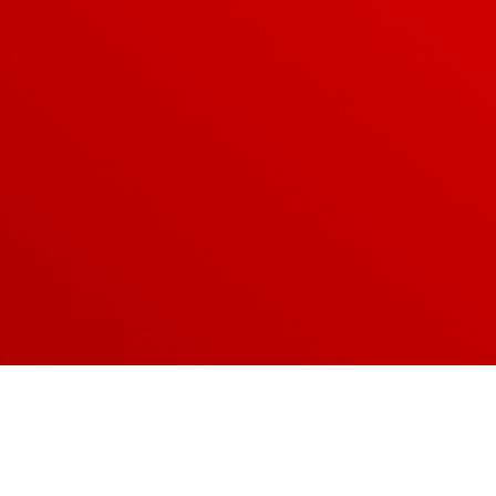
nsión internacional con «un acuerdo clave»