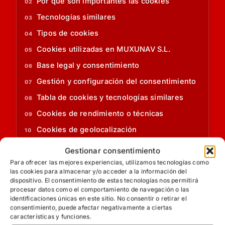
Por qué son importantes las cookies
Tecnologías similares
Tipos de cookies
Cookies utilizadas en MUXUNAV S.L.
Base legal y consentimiento
Gestión y configuración del consentimiento
Tabla de cookies y tecnologías similares
Cookies de rendimiento o técnicas
Cookies de geolocalización
Cookies de registro
Gestionar consentimiento
Cookies analíticas
Para ofrecer las mejores experiencias, utilizamos tecnologías como
las cookies para almacenar y/o acceder a la información del
Cookies publicitarias
dispositivo. El consentimiento de estas tecnologías nos permitirá
procesar datos como el comportamiento de navegación o las
Google Analytics, Google Ads y Search
identificaciones únicas en este sitio. No consentir o retirar el
Console
consentimiento, puede afectar negativamente a ciertas
características y funciones.
Google reCAPTCHA y protección de