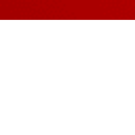
Esta ingeniería, especializada en el desarrollo de sistemas
de pago digitales, facturó 800.000 euros en 2023, prevé
llegar a 1,5 millones este año y ha alcanzado un acuerdo
comercial con la multinacional francesa
Ingenico
, una de
las principales productoras mundiales de datáfonos.